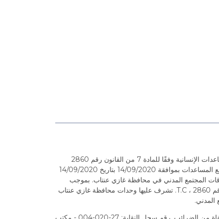
منظمة العون جمعية يدي باشاك للمساعدات الإنسانية وفقًا للمادة 7 من القانون رقم 2860
بشأن جمع المساعدات. لديها الإذن بجمع المساعدات بموافقة 14/09/2020 بتاريخ 14/09/2020
يرية علاقات المجتمع المدني في محافظة غازي عنتاب. بموجب
المادة 16 من قانون تحصيل المعونة رقم 2860 ، T.C. تشرف عليها وحدات محافظة غازي عنتاب
 المدني.
جمعية يدي باشاك الإنسانية ليست معفاة من الضرائب. رقم سجل النقابة: 27-020-004 - مكتب