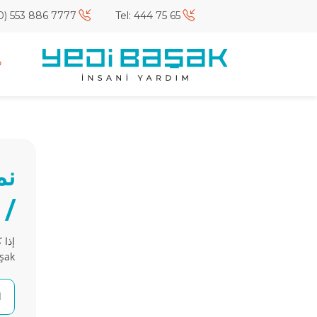
Gsm:+(90) 553 886 7777
Tel: 444 75 65
نم
/ 
إذا 
Yedi Başak 