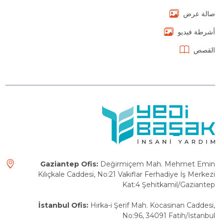
صالة عرض
أشرطة فيديو
القصص
Gaziantep Ofis:
Değirmiçem Mah. Mehmet Emin
Kılıçkale Caddesi, No:21 Vakıflar Ferhadiye İş Merkezi
Kat:4 Şehitkamil/Gaziantep
İstanbul Ofis:
Hırka-i Şerif Mah. Kocasinan Caddesi,
No:96, 34091 Fatih/İstanbul