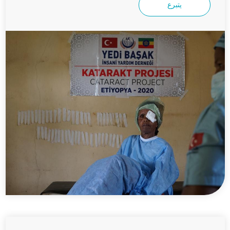
يتبرع
كن مساندا