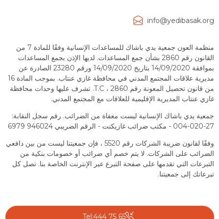
info@yedibasak.org
منظمة العون جمعية يدي باشاك للمساعدات الإنسانية وفقًا للمادة 7 من
القانون رقم 2860 بشأن جمع المساعدات. لديها الإذن بجمع المساعدات
بموافقة 14/09/2020 بتاريخ 14/09/2020 ورقم 23280 الصادرة عن
مديرية علاقات المجتمع المدني في محافظة غازي عنتاب. بموجب المادة 16
من قانون تحصيل المعونة رقم 2860 ، T.C. تشرف عليها وحدات محافظة
غازي عنتاب المديرية الإقليمية للعلاقات مع المجتمع المدني.
جمعية يدي باشاك الإنسانية ليست معفاة من الضرائب. رقم سجل النقابة:
27-020-004 - مكتب ضرائب غازيكنت - الرقم الضريبي 946024 6979
وفقًا لقانون ضريبة الشركات رقم 5520 ، فإن جمعيتنا ليست من بين دافعي
الضرائب على الشركات. لا يتم خصم أي ضرائب أو خصومات بنكية من
التبرعات التي تقدمها على صفحة التبرع عبر الإنترنت الخاصة بنا. تصل كل
تبرعاتك إلى جمعيتنا.
Tel:444 75 65