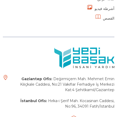
أشرطة فيديو
القصص
Gaziantep Ofis:
Değirmiçem Mah. Mehmet Emin
Kılıçkale Caddesi, No:21 Vakıflar Ferhadiye İş Merkezi
Kat:4 Şehitkamil/Gaziantep
İstanbul Ofis:
Hırka-i Şerif Mah. Kocasinan Caddesi,
No:96, 34091 Fatih/İstanbul