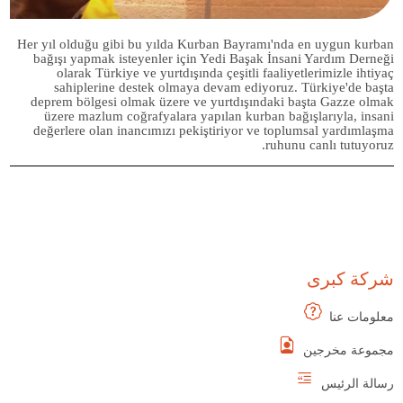
Her yıl olduğu gibi bu yılda Kurban Bayramı'nda en uygun kurban
bağışı yapmak isteyenler için Yedi Başak İnsani Yardım Derneği
olarak Türkiye ve yurtdışında çeşitli faaliyetlerimizle ihtiyaç
sahiplerine destek olmaya devam ediyoruz. Türkiye'de başta
deprem bölgesi olmak üzere ve yurtdışındaki başta Gazze olmak
üzere mazlum coğrafyalara yapılan kurban bağışlarıyla, insani
değerlere olan inancımızı pekiştiriyor ve toplumsal yardımlaşma
ruhunu canlı tutuyoruz.
شركة كبرى
معلومات عنا
مجموعة مخرجين
رسالة الرئيس