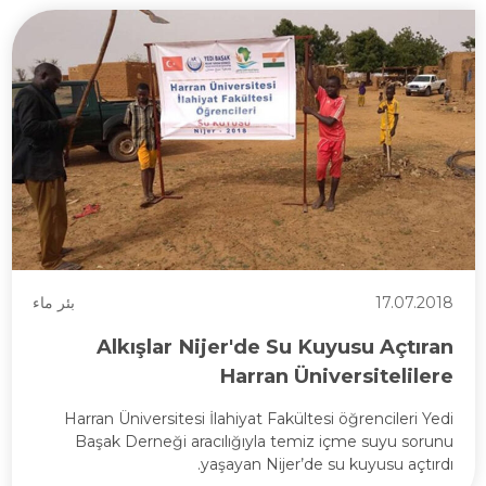
17.07.2018
بئر ماء
Alkışlar Nijer'de Su Kuyusu Açtıran
Harran Üniversitelilere
Harran Üniversitesi İlahiyat Fakültesi öğrencileri Yedi
Başak Derneği aracılığıyla temiz içme suyu sorunu
yaşayan Nijer’de su kuyusu açtırdı.