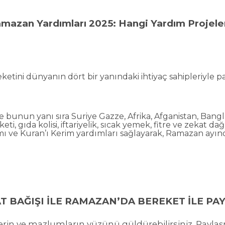
mazan Yardımları 2025: Hangi Yardım Projeleri
tini dünyanın dört bir yanındaki ihtiyaç sahipleriyle pa
 bunun yanı sıra Suriye Gazze, Afrika, Afganistan, Bang
ti, gıda kolisi, iftariyelik, sıcak yemek, fitre ve zekat da
 ve Kuran’ı Kerim yardımları sağlayarak, Ramazan ayında
lerin ve mazlumların yüzünü güldürebilirsiniz. Pay