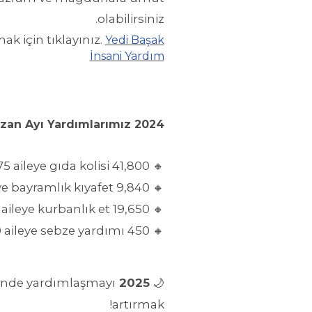
olabilirsiniz.
k için tıklayınız.
Yedi Başak
İnsani Yardım
2024 Yılı Ramazan Ayı Yardımlarımız
5 aileye gıda kolisi
41,800 kişiye iftar yemeği
🔸
ye bayramlık kıyafet
9,840 kişiye alışveriş kartı
🔸
aileye kurbanlık et
19,650 aileye un yardımı
🔸
 aileye sebze yardımı
450 kişiye Kur’an-ı Kerim
🔸
rinde yardımlaşmayı
2025 yılı için hedefimiz:
🌙
artırmak!