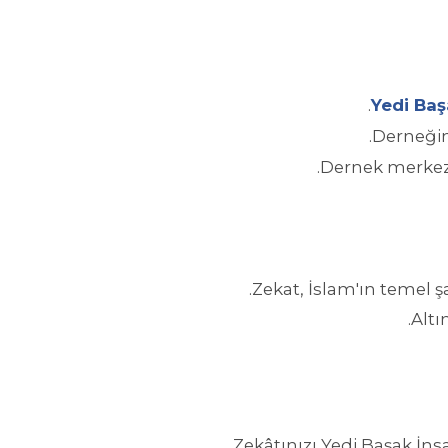
Yedi Baş
Zekat, İslam'ın temel şa
Altı
Zekâtınızı Yedi Başak İn