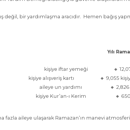
ğış değil, bir yardımlaşma aracıdır. Hemen bağış yapma
12,07
🔸
9,055 kişi
🔸
2,826 
🔸
650
🔸
a fazla aileye ulaşarak Ramazan’ın manevi atmosfe