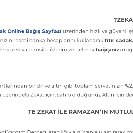
ZEKAT
ak Online Bağış Sayfası
üzerinden hızlı ve güvenli ş
hesaplarını kullanarak
fıtır sadak
bağışınızı
doğr
rtlarından biridir ve altın gibi toplam servetinizin %2
n üzerindeki Zekat için, sahip olduğunuz Altın için değ
sani Yardım Derneği aracılığıyla güvenle ulaştırara