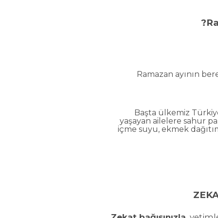
Ra
Ramazan ayının bereke
Başta ülkemiz Türkiye
yaşayan ailelere sahur pake
içme suyu, ekmek dağıtımı
Zekat
bağışınızla
, yetim