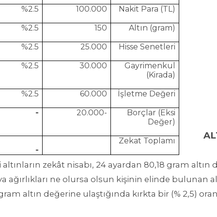
%2.5
100.000
Nakit Para (TL)
%2.5
150
Altın (gram)
%2.5
25.000
Hisse Senetleri
%2.5
30.000
Gayrimenkul
(Kirada)
%2.5
60.000
İşletme Değeri
-
-20.000
Borçlar (Eksi
Değer)
AL
Zekat Toplamı
-
i altınların zekât nisabı, 24 ayardan 80,18 gram altın
ya ağırlıkları ne olursa olsun kişinin elinde bulunan 
gram altın değerine ulaştığında kırkta bir (% 2,5) oran