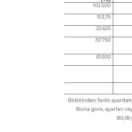
102.500
153,75
25.625
30.750
61.500
Birbirinden farklı ayardak
Buna göre, ayarları ve
80,18 