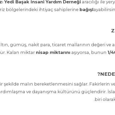
z
ı
Yedi Başak İnsani Yardım Derneği
aracılığı ile yer
riz bölgelerindeki ihtiyaç sahiplerine
bağışl
ayabilirsin
Z
ltın, gümüş, nakit para, ticaret mallarının değeri ve a
r. Kalan miktar
nisap miktarını
aşıyorsa, bunun
1/4
NEDE
r şekilde malın bereketlenmesini sağlar. Fakirlerin ve
yardımlaşma ve dayanışma kültürünü güçlendirir. İsl
biri olar