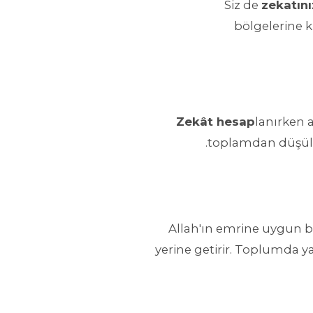
Siz de
zekatını
bölgelerine k
Zekât hesap
lanırken a
toplamdan düşülü
Allah'ın emrine uygun bi
yerine getirir. Toplumda 