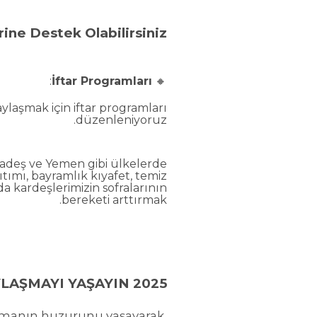
ne Destek Olabilirsiniz?
:
İftar Programları
🔸
ylaşmak için iftar programları
düzenleniyoruz.
ladeş ve Yemen gibi ülkelerde
ğıtımı, bayramlık kıyafet, temiz
 kardeşlerimizin sofralarının
bereketi arttırmak.
2025 ZEKAT BAĞIŞI İLE RAMAZAN’DA BEREKET İLE PAYLAŞMAYI YAŞAYIN
laşmanın huzurunu yaşayarak