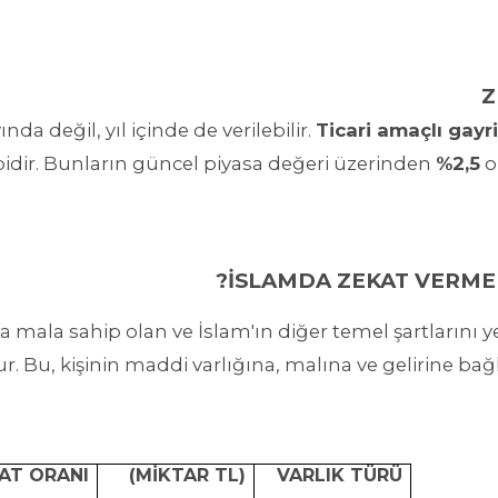
da değil, yıl içinde de verilebilir.
Ticari amaçlı gayri
idir. Bunların güncel piyasa değeri üzerinden
%2,5
o
İSLAMDA ZEKAT VERME
rda mala sahip olan ve İslam'ın diğer temel şartların
r. Bu, kişinin maddi varlığına, malına ve gelirine bağl
AT ORANI
(MİKTAR TL)
VARLIK TÜRÜ