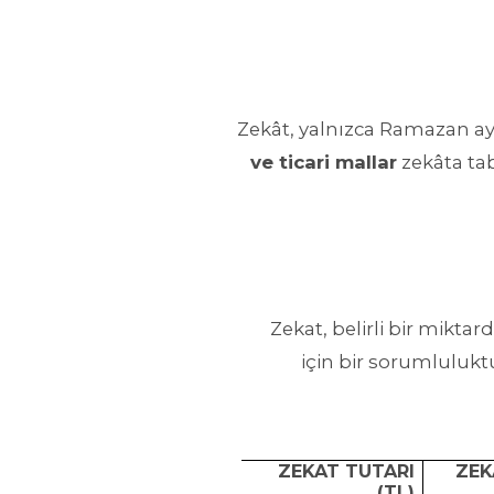
Zekât, yalnızca Ramazan ayın
ve ticari mallar
zekâta tab
Zekat, belirli bir mikta
için bir sorumluluktu
ZEKAT TUTARI
ZEK
(TL)