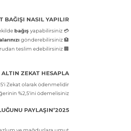
 BAĞIŞI NASIL YAPILIR?
ekilde
bağış
yapabilirsiniz.
💳
alarınızı
gönderebilirsiniz.
Derneğimizin resmi banka
🏦
udan teslim edebilirsiniz.
Dernek merkezimize veya temsilciliklerimize gelerek
🏢
ALTIN ZEKAT HESAPLA
,5'i Zekat olarak ödenmelidir.
erinin %2,5'ini ödemelisiniz.
2025’TE ZEKAT İLE RAMAZAN’IN MUTLULUĞUNU PAYLAŞIN
k mazlum ve mağdurlara umut