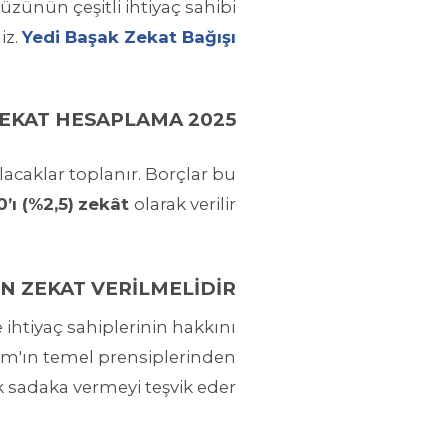
yüzünün çeşitli ihtiyaç sahibi
iz.
Yedi Başak Zekat Bağışı
EKAT HESAPLAMA 2025
lacaklar toplanır. Borçlar bu
0’ı (%2,5)
zekât
olarak verilir.
N ZEKAT VERİLMELİDİR?
 ihtiyaç sahiplerinin hakkını
am'ın temel prensiplerinden
ak sadaka vermeyi teşvik eder.