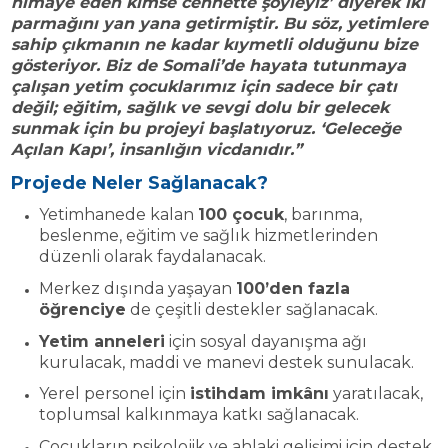
himaye eden kimse cennette şöyleyiz’ diyerek iki
parmağını yan yana getirmiştir. Bu söz, yetimlere
sahip çıkmanın ne kadar kıymetli olduğunu bize
gösteriyor. Biz de Somali’de hayata tutunmaya
çalışan yetim çocuklarımız için sadece bir çatı
değil; eğitim, sağlık ve sevgi dolu bir gelecek
sunmak için bu projeyi başlatıyoruz. ‘Geleceğe
Açılan Kapı’, insanlığın vicdanıdır.”
Projede Neler Sağlanacak?
Yetimhanede kalan
100 çocuk
, barınma,
beslenme, eğitim ve sağlık hizmetlerinden
düzenli olarak faydalanacak.
Merkez dışında yaşayan
100’den fazla
öğrenciye
de çeşitli destekler sağlanacak.
Yetim anneleri
için sosyal dayanışma ağı
kurulacak, maddi ve manevi destek sunulacak.
Yerel personel için
istihdam imkânı
yaratılacak,
toplumsal kalkınmaya katkı sağlanacak.
Çocukların psikolojik ve ahlaki gelişimi için destek