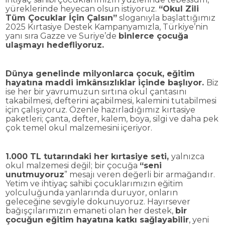
yüreklerinde heyecan olsun istiyoruz.
“Okul Zili
Tüm Çocuklar İçin Çalsın”
sloganıyla başlattığımız
2025 Kırtasiye Destek Kampanyamızla, Türkiye’nin
yanı sıra Gazze ve Suriye’de
binlerce çocuğa
ulaşmayı hedefliyoruz.
Dünya genelinde milyonlarca çocuk, eğitim
hayatına maddi imkânsızlıklar içinde başlıyor.
Biz
ise her bir yavrumuzun sırtına okul çantasını
takabilmesi, defterini açabilmesi, kalemini tutabilmesi
için çalışıyoruz. Özenle hazırladığımız kırtasiye
paketleri; çanta, defter, kalem, boya, silgi ve daha pek
çok temel okul malzemesini içeriyor.
1.000 TL tutarındaki her kırtasiye seti,
yalnızca
okul malzemesi değil; bir çocuğa
“seni
unutmuyoruz
” mesajı veren değerli bir armağandır.
Yetim ve ihtiyaç sahibi çocuklarımızın eğitim
yolculuğunda yanlarında duruyor, onların
geleceğine sevgiyle dokunuyoruz. Hayırsever
bağışçılarımızın emaneti olan her destek,
bir
çocuğun eğitim hayatına katkı sağlayabilir
, yeni