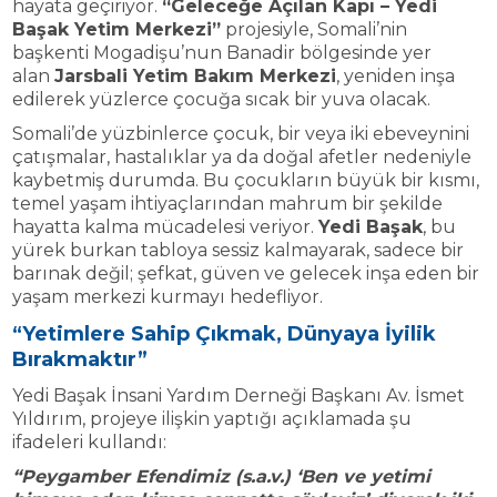
hayata geçiriyor.
“Geleceğe Açılan Kapı – Yedi
Başak Yetim Merkezi”
projesiyle, Somali’nin
başkenti Mogadişu’nun Banadir bölgesinde yer
alan
Jarsbali Yetim Bakım Merkezi
, yeniden inşa
edilerek yüzlerce çocuğa sıcak bir yuva olacak.
Somali’de yüzbinlerce çocuk, bir veya iki ebeveynini
çatışmalar, hastalıklar ya da doğal afetler nedeniyle
kaybetmiş durumda. Bu çocukların büyük bir kısmı,
temel yaşam ihtiyaçlarından mahrum bir şekilde
hayatta kalma mücadelesi veriyor.
Yedi Başak
, bu
yürek burkan tabloya sessiz kalmayarak, sadece bir
barınak değil; şefkat, güven ve gelecek inşa eden bir
yaşam merkezi kurmayı hedefliyor.
“Yetimlere Sahip Çıkmak, Dünyaya İyilik
Bırakmaktır”
Yedi Başak İnsani Yardım Derneği Başkanı Av. İsmet
Yıldırım, projeye ilişkin yaptığı açıklamada şu
ifadeleri kullandı:
“Peygamber Efendimiz (s.a.v.) ‘Ben ve yetimi