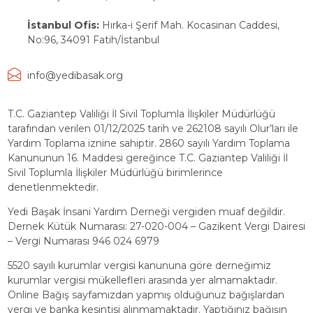
İstanbul Ofis:
Hırka-i Şerif Mah. Kocasinan Caddesi,
No:96, 34091 Fatih/İstanbul
info@yedibasak.org
T.C. Gaziantep Valiliği İl Sivil Toplumla İlişkiler Müdürlüğü
tarafından verilen 01/12/2025 tarih ve 262108 sayılı Olur’ları ile
Yardım Toplama iznine sahiptir. 2860 sayılı Yardım Toplama
Kanununun 16. Maddesi gereğince T.C. Gaziantep Valiliği İl
Sivil Toplumla İlişkiler Müdürlüğü birimlerince
denetlenmektedir.
Yedi Başak İnsani Yardım Derneği vergiden muaf değildir.
Dernek Kütük Numarası: 27-020-004 – Gazikent Vergi Dairesi
– Vergi Numarası 946 024 6979
5520 sayılı kurumlar vergisi kanununa göre derneğimiz
kurumlar vergisi mükellefleri arasında yer almamaktadır.
Online Bağış sayfamızdan yapmış olduğunuz bağışlardan
vergi ve banka kesintisi alınmamaktadır. Yaptığınız bağışın