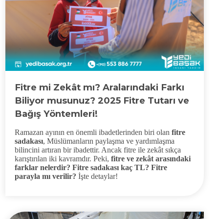
Fitre mi Zekât mı? Aralarındaki Farkı
Biliyor musunuz? 2025 Fitre Tutarı ve
Bağış Yöntemleri!
Ramazan ayının en önemli ibadetlerinden biri olan
fitre
sadakası
, Müslümanların paylaşma ve yardımlaşma
bilincini artıran bir ibadettir. Ancak fitre ile zekât sıkça
karıştırılan iki kavramdır. Peki,
fitre ve zekât arasındaki
farklar nelerdir? Fitre sadakası kaç TL? Fitre
parayla mı verilir?
İşte detaylar!