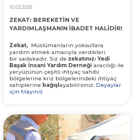
10.02.2025
ZEKAT: BEREKETİN VE
YARDIMLAŞMANIN İBADET HALİDİR!
Zekat
,
Müslümanların yoksullara
yardım etmek amacıyla verdikleri
bir sadakadır. Siz de
zekatınız
ı
Yedi
Başak İnsani Yardım Derneği
aracılığı ile
yeryüzünün çeşitli ihtiyaç sahibi
bölgelerine kriz bölgelerindeki ihtiyaç
sahiplerine
bağışl
ayabilirsiniz.
Deyaylar
için tılayınız