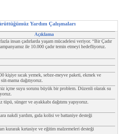
ürüttüğümüz Yardım Çalışmaları
Açıklama
fazla insan çadırlarda yaşam mücadelesi veriyor. “Bir Çadır
mpanyamız ile 10.000 çadır temin etmeyi hedefliyoruz.
0 kişiye sıcak yemek, sebze-meyve paketi, ekmek ve
n süt-mama dağıtıyoruz.
iz içme suyu sorunu büyük bir problem. Düzenli olarak su
ıyoruz.
az tüpü, sünger ve ayakkabı dağıtımı yapıyoruz.
ra nakdi yardım, gıda kolisi ve battaniye desteği
arı kurarak kırtasiye ve eğitim malzemeleri desteği