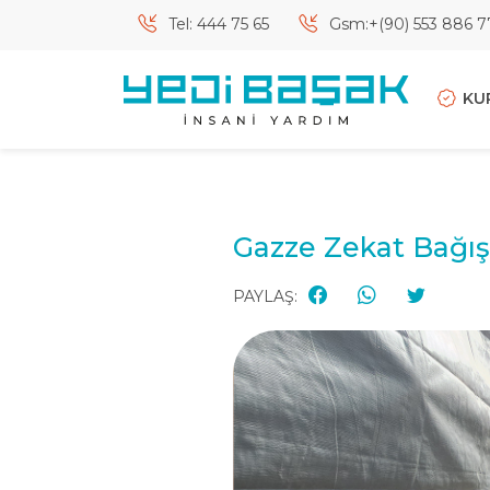
Tel: 444 75 65
Gsm:+(90) 553 886 7
KU
Gazze Zekat Bağış
PAYLAŞ: