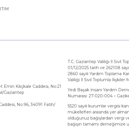
ITIM
T.C. Gaziantep Valiliği İl Sivil 
01/12/2025 tarih ve 262108 sayılı
2860 sayılı Yardım Toplama Ka
Valiliği İl Sivil Toplumla İlişk
min Kılıçkale Caddesi, No:21
Yedi Başak İnsani Yardım Dern
il/Gaziantep
Numarası: 27-020-004 – Gazike
Caddesi, No:96, 34091 Fatih/
5520 sayılı kurumlar vergisi k
mükellefleri arasında yer alm
olduğunuz bağışlardan vergi ve
bağışın tamamı derneğimize u