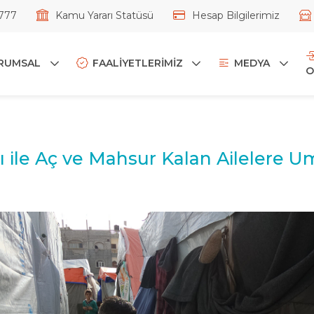
777
Kamu Yararı Statüsü
Hesap Bilgilerimiz
RUMSAL
FAALİYETLERİMİZ
MEDYA
O
ı ile Aç ve Mahsur Kalan Ailelere 