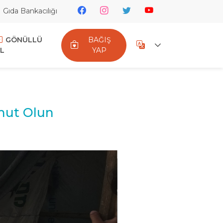
Gıda Bankacılığı
GÖNÜLLÜ
BAĞIŞ
L
YAP
Umut Olun