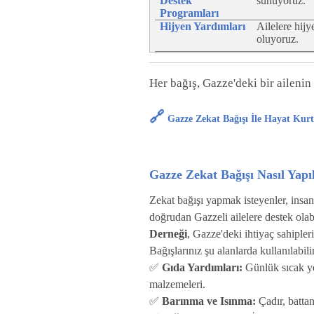
Destek
sunuyoruz.
Programları
Hijyen Yardımları
Ailelere hijy
oluyoruz.
Her bağış, Gazze'deki bir ailenin
🔗
Gazze Zekat Bağışı İle Hayat Kurt
Gazze Zekat Bağışı Nasıl Yapıl
Zekat bağışı yapmak isteyenler, insani
doğrudan Gazzeli ailelere destek olabi
Derneği
, Gazze'deki ihtiyaç sahipleri
Bağışlarınız şu alanlarda kullanılabilir
✅
Gıda Yardımları:
Günlük sıcak y
malzemeleri.
✅
Barınma ve Isınma:
Çadır, battan