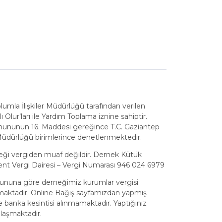
Toplumla İlişkiler Müdürlüğü tarafından verilen
 Olur’ları ile Yardım Toplama iznine sahiptir.
nununun 16. Maddesi gereğince T.C. Gaziantep
iler Müdürlüğü birimlerince denetlenmektedir.
eği vergiden muaf değildir. Dernek Kütük
nt Vergi Dairesi – Vergi Numarası 946 024 6979
anununa göre derneğimiz kurumlar vergisi
amaktadır. Online Bağış sayfamızdan yapmış
 banka kesintisi alınmamaktadır. Yaptığınız
laşmaktadır.