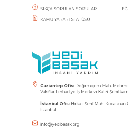
SIKÇA SORULAN SORULAR
EĞ
KAMU YARARI STATÜSÜ
Gaziantep Ofis:
Değirmiçem Mah. Mehmet E
Vakıflar Ferhadiye İş Merkezi Kat:4 Şehitkam
İstanbul Ofis:
Hırka-i Şerif Mah. Kocasinan 
İstanbul
info@yedibasak.org