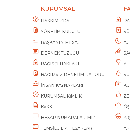
KURUMSAL
F
HAKKIMIZDA
RA
YÖNETİM KURULU
SÜ
BAŞKANIN MESAJI
AC
DERNEK TÜZÜĞÜ
SA
BAĞIŞÇI HAKLARI
YE
BAĞIMSIZ DENETİM RAPORU
SU
İNSAN KAYNAKLARI
KU
KURUMSAL KİMLİK
ZE
KVKK
ÖŞ
HESAP NUMARALARIMIZ
KI
TEMSİLCİLİK HESAPLARI
AR