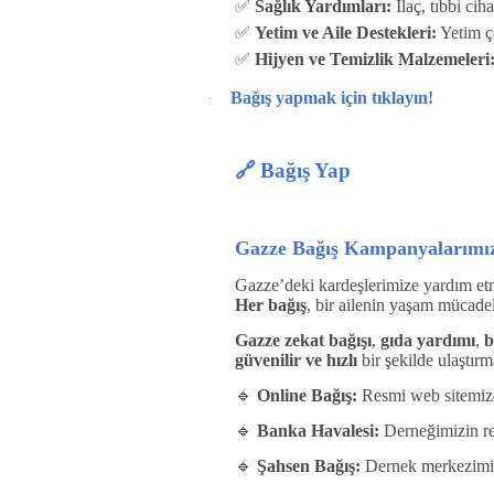
✅
Sağlık Yardımları:
İlaç, tıbbi cih
✅
Yetim ve Aile Destekleri:
Yetim ç
✅
Hijyen ve Temizlik Malzemeleri
Bağış yapmak için tıklayın!
·
🔗
Bağış Yap
Gazze Bağış Kampanyalarımız
Gazze’deki kardeşlerimize yardım et
Her bağış
, bir ailenin yaşam mücade
Gazze zekat bağışı
,
gıda yardımı
,
b
güvenilir ve hızlı
bir şekilde ulaştır
🔹
Online Bağış:
Resmi web sitemizde
🔹
Banka Havalesi:
Derneğimizin res
🔹
Şahsen Bağış:
Dernek merkezimize 