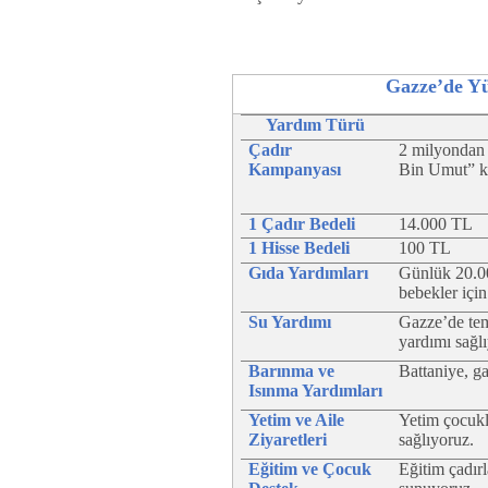
Gazze’de Y
Yardım Türü
Çadır
2 milyondan 
Kampanyası
Bin Umut” ka
1 Çadır Bedeli
14.000 TL
1 Hisse Bedeli
100 TL
Gıda Yardımları
Günlük 20.00
bebekler içi
Su Yardımı
Gazze’de tem
yardımı sağl
Barınma ve
Battaniye, g
Isınma Yardımları
Yetim ve Aile
Yetim çocukla
Ziyaretleri
sağlıyoruz.
Eğitim ve Çocuk
Eğitim çadırl