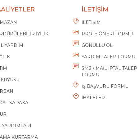
AALİYETLER
İLETİŞİM
MAZAN
İLETİŞİM
RDÜRÜLEBİLİR İYİLİK
PROJE ÖNERİ FORMU
İL YARDIM
GÖNÜLLÜ OL
ĞLIK
YARDIM TALEP FORMU
TİM
SMS / MAİL İPTAL TALEP
FORMU
 KUYUSU
İŞ BAŞVURU FORMU
RBAN
İHALELER
KAT SADAKA
ÜR
Ş YARDIMLARI
AMA KURTARMA