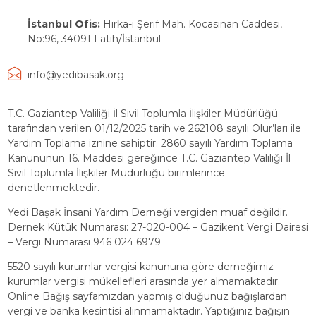
İstanbul Ofis:
Hırka-i Şerif Mah. Kocasinan Caddesi,
No:96, 34091 Fatih/İstanbul
info@yedibasak.org
T.C. Gaziantep Valiliği İl Sivil Toplumla İlişkiler Müdürlüğü
tarafından verilen 01/12/2025 tarih ve 262108 sayılı Olur’ları ile
Yardım Toplama iznine sahiptir. 2860 sayılı Yardım Toplama
Kanununun 16. Maddesi gereğince T.C. Gaziantep Valiliği İl
Sivil Toplumla İlişkiler Müdürlüğü birimlerince
denetlenmektedir.
Yedi Başak İnsani Yardım Derneği vergiden muaf değildir.
Dernek Kütük Numarası: 27-020-004 – Gazikent Vergi Dairesi
– Vergi Numarası 946 024 6979
5520 sayılı kurumlar vergisi kanununa göre derneğimiz
kurumlar vergisi mükellefleri arasında yer almamaktadır.
Online Bağış sayfamızdan yapmış olduğunuz bağışlardan
vergi ve banka kesintisi alınmamaktadır. Yaptığınız bağışın