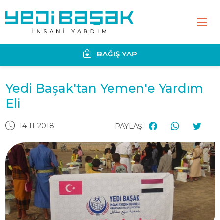
BAĞIŞ YAP
Yedi Başak'tan Yemen'e Yardım
Eli
14-11-2018
PAYLAŞ: