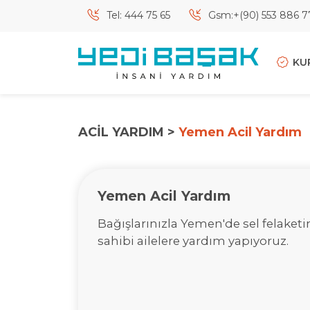
Tel: 444 75 65
Gsm:+(90) 553 886 7
KU
ACİL YARDIM >
Yemen Acil Yardım
Yemen Acil Yardım
Bağışlarınızla Yemen'de sel felaketi
sahibi ailelere yardım yapıyoruz.