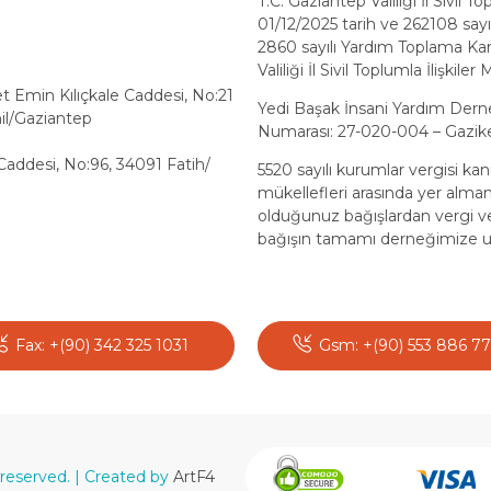
T.C. Gaziantep Valiliği İl Sivil 
01/12/2025 tarih ve 262108 sayılı
2860 sayılı Yardım Toplama Ka
Valiliği İl Sivil Toplumla İlişk
min Kılıçkale Caddesi, No:21
Yedi Başak İnsani Yardım Dern
il/Gaziantep
Numarası: 27-020-004 – Gazike
Caddesi, No:96, 34091 Fatih/
5520 sayılı kurumlar vergisi k
mükellefleri arasında yer alm
olduğunuz bağışlardan vergi ve
bağışın tamamı derneğimize u
Fax: +(90) 342 325 1031
Gsm: +(90) 553 886 7
reserved. | Created by
ArtF4