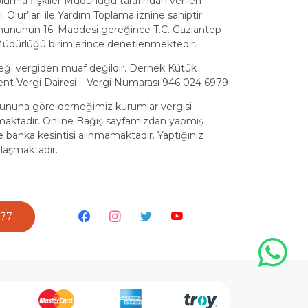
Toplumla İlişkiler Müdürlüğü tarafından verilen
 Olur’ları ile Yardım Toplama iznine sahiptir.
nununun 16. Maddesi gereğince T.C. Gaziantep
iler Müdürlüğü birimlerince denetlenmektedir.
eği vergiden muaf değildir. Dernek Kütük
nt Vergi Dairesi – Vergi Numarası 946 024 6979
anununa göre derneğimiz kurumlar vergisi
amaktadır. Online Bağış sayfamızdan yapmış
 banka kesintisi alınmamaktadır. Yaptığınız
laşmaktadır.
777