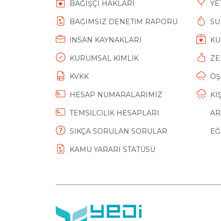
BAĞIŞÇI HAKLARI
YE
BAĞIMSIZ DENETİM RAPORU
SU
İNSAN KAYNAKLARI
KU
KURUMSAL KİMLİK
ZE
KVKK
ÖŞ
HESAP NUMARALARIMIZ
KI
TEMSİLCİLİK HESAPLARI
AR
SIKÇA SORULAN SORULAR
EĞ
KAMU YARARI STATÜSÜ