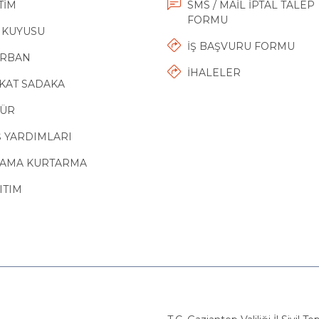
TİM
SMS / MAİL İPTAL TALEP
FORMU
 KUYUSU
İŞ BAŞVURU FORMU
RBAN
İHALELER
KAT SADAKA
ÜR
Ş YARDIMLARI
AMA KURTARMA
ITIM