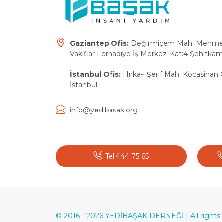
Gaziantep Ofis:
Değirmiçem Mah. Mehmet E
Vakıflar Ferhadiye İş Merkezi Kat:4 Şehitkam
İstanbul Ofis:
Hırka-i Şerif Mah. Kocasinan 
İstanbul
info@yedibasak.org
Tel:444 75 65
© 2016 - 2026 YEDİBAŞAK DERNEĞİ | All rights 