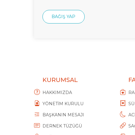
BAĞIŞ YAP
DESTEK OL
KURUMSAL
F
HAKKIMIZDA
RA
YÖNETİM KURULU
SÜ
BAŞKANIN MESAJI
AC
DERNEK TÜZÜĞÜ
SA