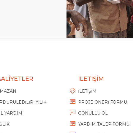
AALİYETLER
İLETİŞİM
MAZAN
İLETİŞİM
RDÜRÜLEBİLİR İYİLİK
PROJE ÖNERİ FORMU
İL YARDIM
GÖNÜLLÜ OL
ĞLIK
YARDIM TALEP FORMU