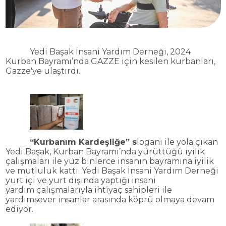
Yedi Ba
şak İnsani Yardım Derneği, 2024
Kurban Bayramı’nda GAZZE için kesilen kurbanları,
Gazze'ye ulaştırdı.
“Kurban
ım Kardeşliğe” s
loganı ile yola
ç
ıkan
Yedi Başak, Kurban Bayramı’nda y
ürüttü
ğ
ü iyilik
çal
ışmaları ile y
üz binlerce insan
ın bayramına iyilik
ve mutluluk kattı. Yedi Başak İnsani Yardım Derneği
yurt i
çi ve yurt d
ışında yaptığı insani
yardım
çal
ışmalarıyla ihtiya
ç sahipleri ile
yard
ımsever insanlar arasında k
öprü olmaya devam
ediyor.