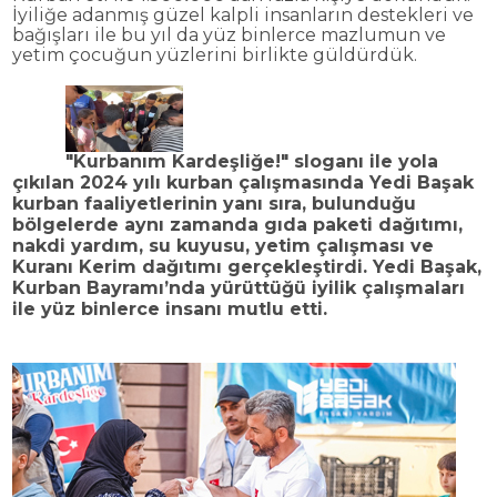
İyiliğe adanmış g
üzel kalpli insanlar
ın destekleri ve
bağışları ile bu yıl da y
üz binlerce mazlumun ve
yetim çocu
ğun y
üzlerini birlikte güldürdük.
"Kurban
ı
m Karde
şliğe!" sloganı ile yola
ç
ıkılan 2024 yılı kurban çalışmasında Yedi Başak
kurban faaliyetlerinin yanı sıra, bulunduğu
b
ölgelerde ayn
ı zamanda gıda paketi dağıtımı,
nakdi yardım, su kuyusu, yetim
çal
ışması ve
Kuranı Kerim dağıtımı ger
çekle
ştirdi. Yedi Başak,
Kurban Bayramı’nda y
ürüttü
ğ
ü iyilik çal
ışmaları
ile y
üz binlerce insan
ı mutlu etti.