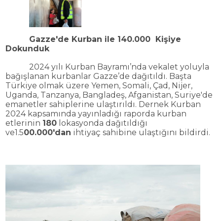
Gazze'de Kurban ile 140.000 Ki
şiye
Dokunduk
2024 y
ılı Kurban Bayramı’nda vekalet yoluyla
bağışlanan kurbanlar Gazze
’de
da
ğıtıldı. Başta
T
ürkiye olmak üzere Yemen, Somali, Çad, Nijer,
Uganda, Tanzanya, Banglade
ş, Afganistan, Suriye'de
emanetler sahiplerine ulaştırıldı. Dernek Kurban
2024 kapsamında yayınladığı raporda kurban
etlerinin
180
lokasyonda dağıtıldığı
ve1.5
00.000'dan
ihtiya
ç sahibin
e
ula
ştığını bildirdi.