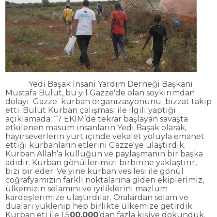
Yedi Ba
şak İnsani Yardım Derneği Başkanı
Mustafa Bulut, bu yıl Gazze'de olan soykırımdan
dolayı
Gazze
kurban organizasyonunu bizzat takip
etti. Bulut Kurban çal
ışması ile ilgili yaptığı
a
ç
ıklamada; “7 EKİM’de tekrar başlayan savaşta
etkilenen masum insanların
Yedi Başak olarak,
hayırseverlerin yurt i
çinde vekalet yoluyla emanet
etti
ği kurbanların etlerini Gazze'ye
ula
ştırdık.
Kurban Allah’a kulluğun ve paylaşmanın bir başka
adıdır. Kurban g
önüllerimizi birbirine yakla
ştırır,
bizi bir eder. Ve yine kurban vesilesi ile g
önül
co
ğrafyamızın farklı noktalarına giden ekiplerimiz,
ülkemizin selam
ını ve iyiliklerini mazlum
kardeşlerimize ulaştırdılar. Oralardan selam ve
duaları y
üklenip hep birlikte ülkemize getirdik.
Kurban eti ile 1.5
00.000
’dan fazla ki
şiye dokunduk.