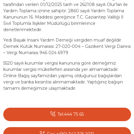
tarafından verilen 01/12/2025 tarih ve 262108 sayılı Olur’ları ile
Yardım Toplama iznine sahiptir. 2860 sayılı Yardım Toplama
Kanununun 16. Maddesi gereğince T.C. Gaziantep Valiliği İl
Sivil Toplumla İlişkiler Müdürlüğü birimlerince
denetlenmektedir.
Yedi Başak İnsani Yardım Derneği vergiden muaf değildir.
Dernek Kütük Numarası: 27-020-004 – Gazikent Vergi Dairesi
– Vergi Numarası 946 024 6979
5520 sayılı kurumlar vergisi kanununa göre derneğimiz
kurumlar vergisi mükellefleri arasında yer almamaktadır.
Online Bağış sayfamızdan yapmış olduğunuz bağışlardan
vergi ve banka kesintisi alınmamaktadır. Yaptığınız bağışın
tamamı derneğimize ulaşmaktadır.
Tel:444 75 65
Fax: +(90) 342 325 1031